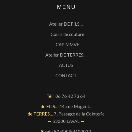
MENU
Sur rendez-vous
2 H minimum
Atelier DE FILS…
Cours de couture
CAP MMVF
Atelier DE TERRES…
ACTUS
CONTACT
Tél :
06 76 42 73 64
de FILS…
44, rue Magenta
de TERRES…
7, Passage de la Cointerie
—
53000 LAVAL
—
Siret :
80509254100012